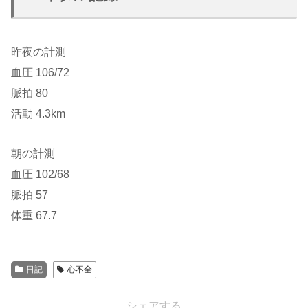
昨夜の計測
血圧 106/72
脈拍 80
活動 4.3km
朝の計測
血圧 102/68
脈拍 57
体重 67.7
日記
心不全
シェアする