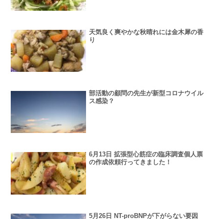
天気良く爽やかな秋晴れには金木犀の香
り
部活動の顧問の先生が新型コロナウイル
ス感染？
6月13日 拡張型心筋症の臨床調査個人票
の作成依頼行ってきました！
5月26日 NT-proBNPが下がらない要因