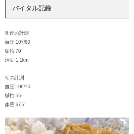
バイタル記録
昨夜の計測
血圧 107/69
脈拍 70
活動 1.1km
朝の計測
血圧 106/70
脈拍 55
体重 67.7